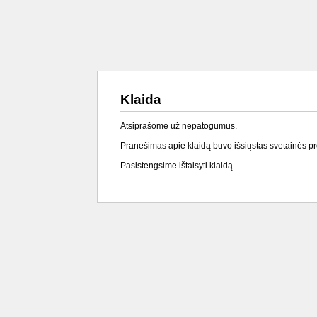
Klaida
Atsiprašome už nepatogumus.
Pranešimas apie klaidą buvo išsiųstas svetainės p
Pasistengsime ištaisyti klaidą.