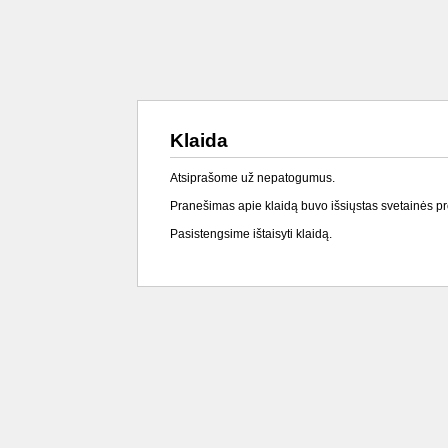
Klaida
Atsiprašome už nepatogumus.
Pranešimas apie klaidą buvo išsiųstas svetainės p
Pasistengsime ištaisyti klaidą.