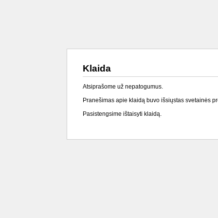
Klaida
Atsiprašome už nepatogumus.
Pranešimas apie klaidą buvo išsiųstas svetainės p
Pasistengsime ištaisyti klaidą.