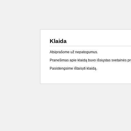
Klaida
Atsiprašome už nepatogumus.
Pranešimas apie klaidą buvo išsiųstas svetainės p
Pasistengsime ištaisyti klaidą.