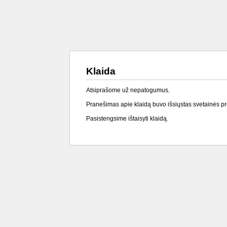
Klaida
Atsiprašome už nepatogumus.
Pranešimas apie klaidą buvo išsiųstas svetainės p
Pasistengsime ištaisyti klaidą.