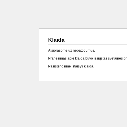
Klaida
Atsiprašome už nepatogumus.
Pranešimas apie klaidą buvo išsiųstas svetainės p
Pasistengsime ištaisyti klaidą.