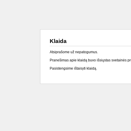
Klaida
Atsiprašome už nepatogumus.
Pranešimas apie klaidą buvo išsiųstas svetainės p
Pasistengsime ištaisyti klaidą.