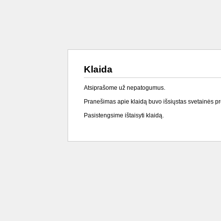
Klaida
Atsiprašome už nepatogumus.
Pranešimas apie klaidą buvo išsiųstas svetainės p
Pasistengsime ištaisyti klaidą.