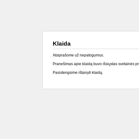
Klaida
Atsiprašome už nepatogumus.
Pranešimas apie klaidą buvo išsiųstas svetainės p
Pasistengsime ištaisyti klaidą.