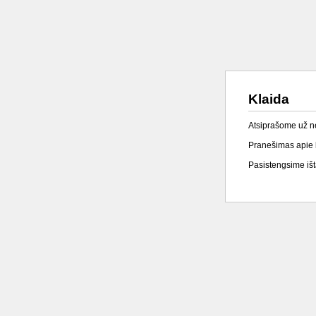
Klaida
Atsiprašome už 
Pranešimas apie k
Pasistengsime išta