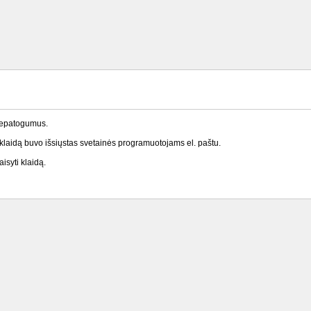
nepatogumus.
laidą buvo išsiųstas svetainės programuotojams el. paštu.
isyti klaidą.