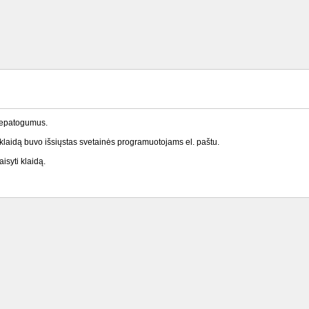
nepatogumus.
laidą buvo išsiųstas svetainės programuotojams el. paštu.
isyti klaidą.