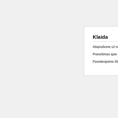
Klaida
Atsiprašome už 
Pranešimas apie k
Pasistengsime išta