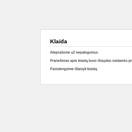
Klaida
Atsiprašome už nepatogumus.
Pranešimas apie klaidą buvo išsiųstas svetainės p
Pasistengsime ištaisyti klaidą.