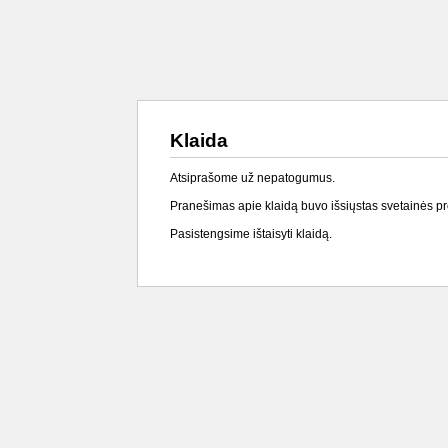
Klaida
Atsiprašome už nepatogumus.
Pranešimas apie klaidą buvo išsiųstas svetainės p
Pasistengsime ištaisyti klaidą.