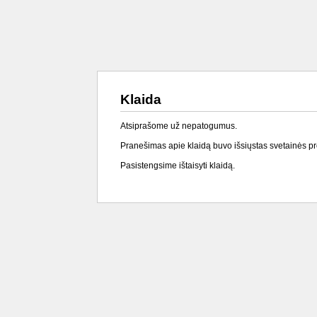
Klaida
Atsiprašome už nepatogumus.
Pranešimas apie klaidą buvo išsiųstas svetainės p
Pasistengsime ištaisyti klaidą.