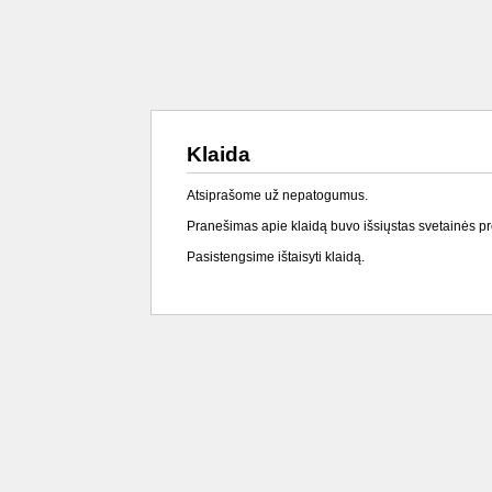
Klaida
Atsiprašome už nepatogumus.
Pranešimas apie klaidą buvo išsiųstas svetainės p
Pasistengsime ištaisyti klaidą.