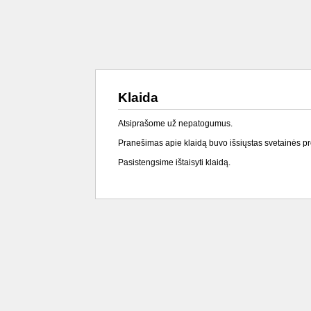
Klaida
Atsiprašome už nepatogumus.
Pranešimas apie klaidą buvo išsiųstas svetainės p
Pasistengsime ištaisyti klaidą.