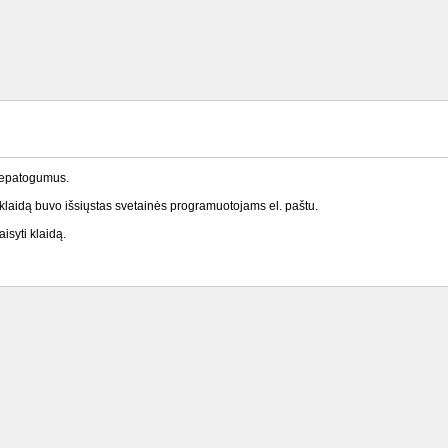
nepatogumus.
laidą buvo išsiųstas svetainės programuotojams el. paštu.
isyti klaidą.