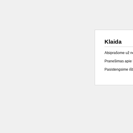
Klaida
Atsiprašome už 
Pranešimas apie k
Pasistengsime išta