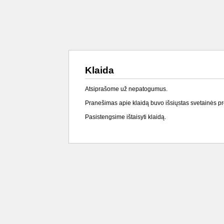
Klaida
Atsiprašome už nepatogumus.
Pranešimas apie klaidą buvo išsiųstas svetainės p
Pasistengsime ištaisyti klaidą.