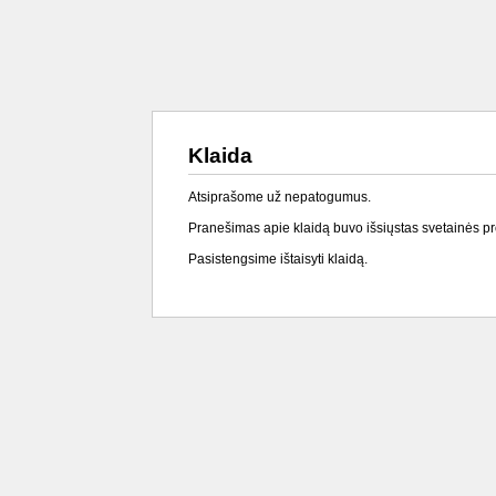
Klaida
Atsiprašome už nepatogumus.
Pranešimas apie klaidą buvo išsiųstas svetainės p
Pasistengsime ištaisyti klaidą.