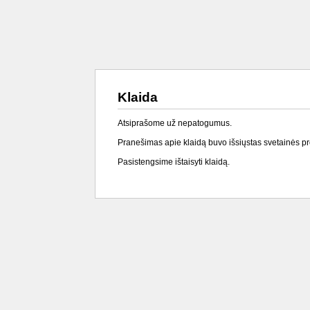
Klaida
Atsiprašome už nepatogumus.
Pranešimas apie klaidą buvo išsiųstas svetainės p
Pasistengsime ištaisyti klaidą.