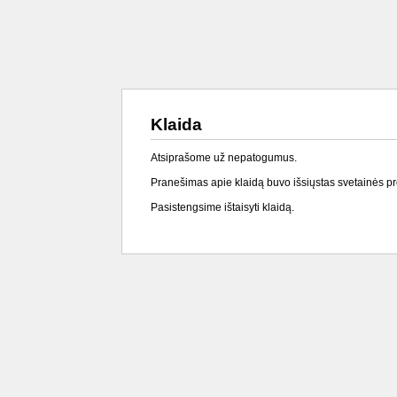
Klaida
Atsiprašome už nepatogumus.
Pranešimas apie klaidą buvo išsiųstas svetainės p
Pasistengsime ištaisyti klaidą.