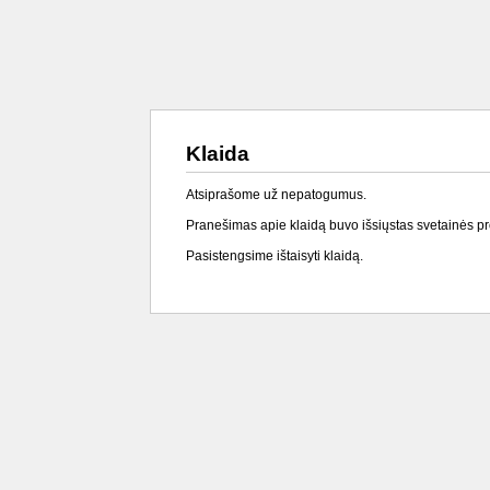
Klaida
Atsiprašome už nepatogumus.
Pranešimas apie klaidą buvo išsiųstas svetainės p
Pasistengsime ištaisyti klaidą.