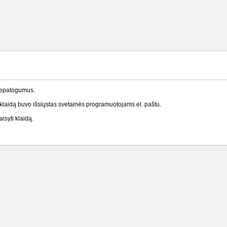
nepatogumus.
laidą buvo išsiųstas svetainės programuotojams el. paštu.
isyti klaidą.