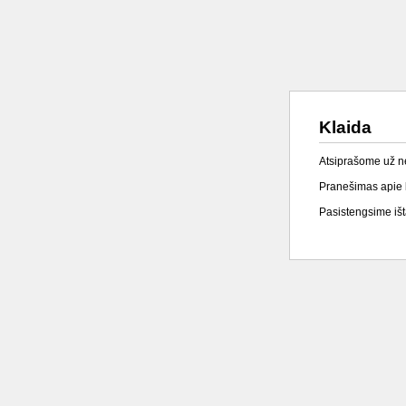
Klaida
Atsiprašome už 
Pranešimas apie k
Pasistengsime išta