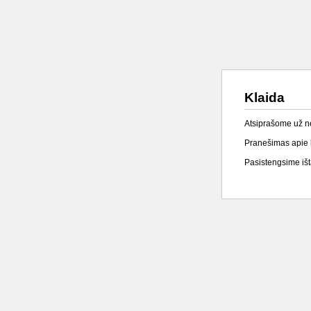
Klaida
Atsiprašome už 
Pranešimas apie k
Pasistengsime išta