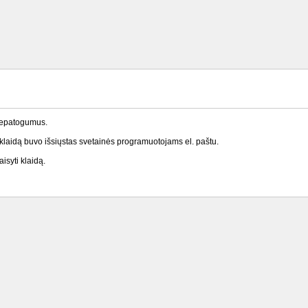
nepatogumus.
laidą buvo išsiųstas svetainės programuotojams el. paštu.
isyti klaidą.