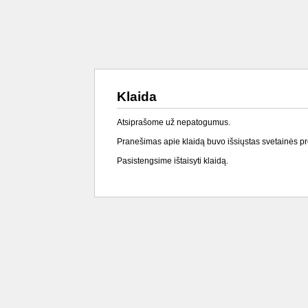
Klaida
Atsiprašome už nepatogumus.
Pranešimas apie klaidą buvo išsiųstas svetainės p
Pasistengsime ištaisyti klaidą.