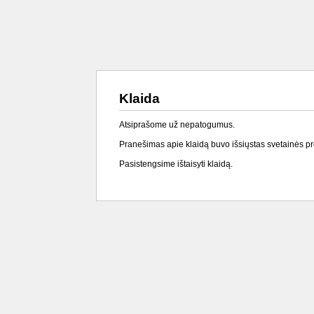
Klaida
Atsiprašome už nepatogumus.
Pranešimas apie klaidą buvo išsiųstas svetainės p
Pasistengsime ištaisyti klaidą.