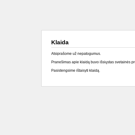
Klaida
Atsiprašome už nepatogumus.
Pranešimas apie klaidą buvo išsiųstas svetainės p
Pasistengsime ištaisyti klaidą.