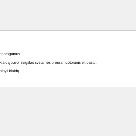
nepatogumus.
laidą buvo išsiųstas svetainės programuotojams el. paštu.
isyti klaidą.