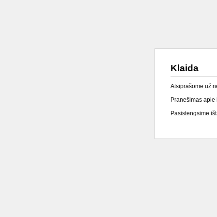
Klaida
Atsiprašome už 
Pranešimas apie k
Pasistengsime išta