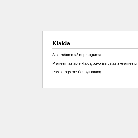
Klaida
Atsiprašome už nepatogumus.
Pranešimas apie klaidą buvo išsiųstas svetainės p
Pasistengsime ištaisyti klaidą.