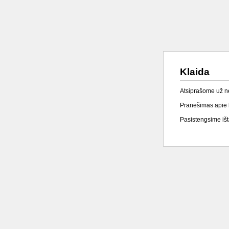
Klaida
Atsiprašome už 
Pranešimas apie k
Pasistengsime išta