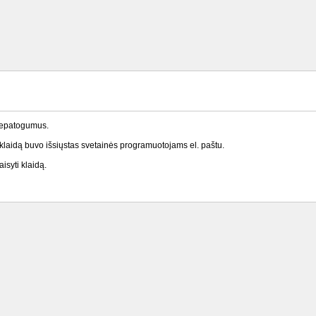
nepatogumus.
laidą buvo išsiųstas svetainės programuotojams el. paštu.
isyti klaidą.