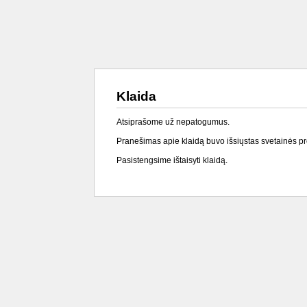
Klaida
Atsiprašome už nepatogumus.
Pranešimas apie klaidą buvo išsiųstas svetainės p
Pasistengsime ištaisyti klaidą.